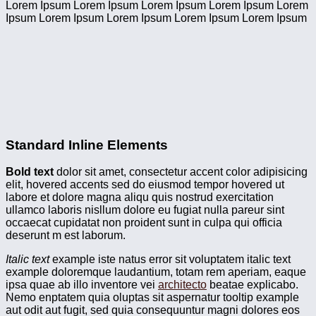
Lorem Ipsum Lorem Ipsum Lorem Ipsum Lorem Ipsum Lorem
Ipsum Lorem Ipsum Lorem Ipsum Lorem Ipsum Lorem Ipsum
Standard Inline Elements
Bold text
dolor sit amet, consectetur
accent color
adipisicing
elit,
hovered accents
sed do eiusmod tempor hovered ut
labore et dolore magna aliqu quis nostrud exercitation
ullamco laboris nisllum dolore eu fugiat nulla pareur sint
occaecat cupidatat non proident
sunt in culpa qui
officia
deserunt m est laborum.
Italic text
example iste natus error sit voluptatem italic text
example doloremque laudantium, totam rem aperiam, eaque
ipsa quae ab illo inventore vei
architecto
beatae explicabo.
Nemo enptatem quia oluptas sit aspernatur
tooltip example
aut odit aut fugit, sed quia consequuntur magni dolores eos