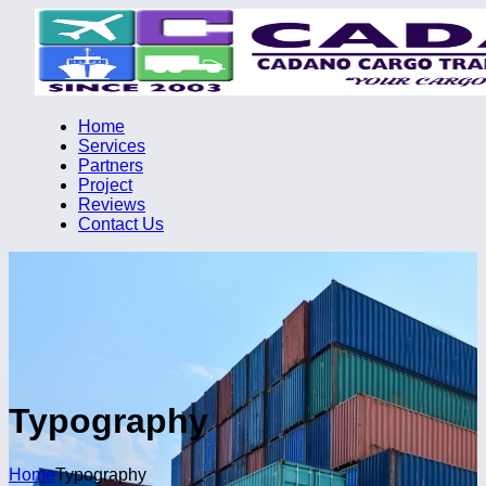
Home
Services
Partners
Project
Reviews
Contact Us
Typography
Home
Typography